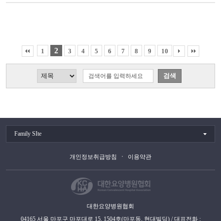
2
1
3
4
5
6
7
8
9
10
Family SIte
개인정보취급방침
이용약관
대한요양병원협회
04165 서울 마포구 마포대로 15, 1504호(마포동, 현대빌딩) / 대표전화 :