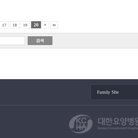
20
17
18
19
Family SIte