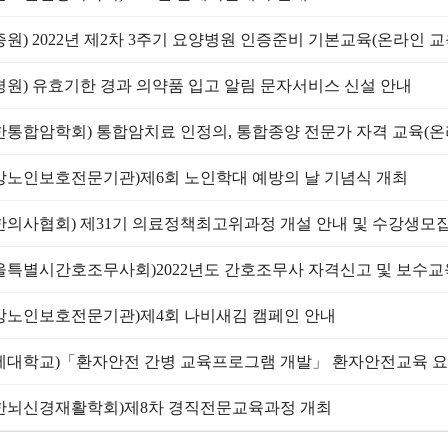
증원) 2022년 제2차 3주기 요양병원 인증준비 기본교육(온라인 교
평원) 유효기한 경과 의약품 입고 알림 문자서비스 신설 안내
한통합암학회) 통합암치료 인정의, 통합종양 전문가 자격 교육(온
앙노인보호전문기관)제6회 노인학대 예방의 날 기념식 개최
한의사협회) 제31기 의료정책최고위과정 개설 안내 및 수강생모
울특별시간호조무사회)2022년도 간호조무사 자격신고 및 보수교
앙노인보호전문기관)제4회 나비새김 캠페인 안내
세대학교)「환자안전 간병 교육프로그램 개발」 환자안전교육 요
한뇌신경재활학회)제8차 경직전문교육과정 개최