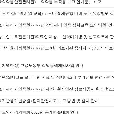
국의약품안전관리원) 「의약품 부작용 보고 안내문」 배포
기도 한정/ 7월 21일 교육) 코로나19 재유행 대비 도내 요양병원
료기관평가인증원) 2022년 감염관리 인증 심화교육(요양병원) 안
앙노인보호전문기관)의료인 대상 노인학대예방 및 신고의무에 관
가생명윤리정책원) 2022년도 8월 의료기관 종사자 대상 연명의
내
전지역한정) 고용노동부 직업능력개발사업 안내
평원)질병코드 모니터링 지표 및 상병마스터 부가정보 변경사항 
료기관평가인증원) 2022년 제2차 환자안전 정보제공지 확산 협
료기관평가인증원) 환자안전사고 보고 방법 및 절차 안내
한노인신경의학회)2022년 춘계학술대회 안내