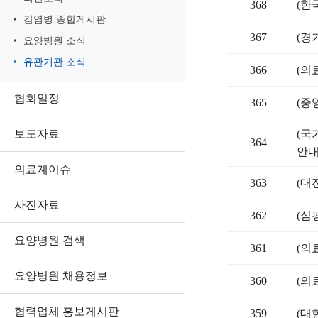
368
(한
감염병 종합게시판
367
(경
요양병원 소식
유관기관 소식
366
(의
협회일정
365
(중
보도자료
(국
364
안
의료계이슈
363
(대
사진자료
362
(심
요양병원 검색
361
(의
요양병원 채용정보
360
(의
협력업체 홍보게시판
359
(대