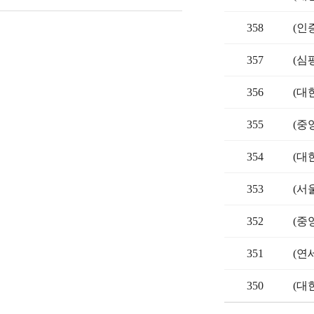
358
(인
357
(심
356
(대
355
(중
354
(대
353
(서
352
(중
351
(연
350
(대