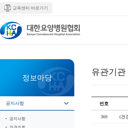
교육센터 바로가기
유관기관
정보마당
공지사항
번호
369
(건
공지사항
의견조회