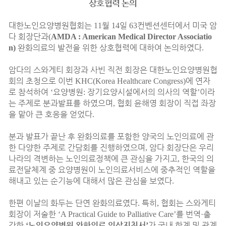
상호협력 논의
대한노인요양병원협회는
월
일
컨벤션센터에서 미국 암
11
14
63
다 회장단과
(
AMDA : American Medical Director Associatio
완화의료의 발전을 위한 상호협력에 대하여 논의하였다
n)
.
암다의 스와게티 회장과 사빈 직전 회장은 대한노인요양병원협
회의 초청으로 이번
에 연자
KHC(Korea Healthcare Congress)
로 참석하여
요양병원
장기요양시설에서의 의사의 역할
이라
‘
:
’
는 주제로 분과발표를 하였으며
협회 윤해영 회장이 직접 좌장
,
을 맡아 큰 호응을 얻었다
.
분과 발표가 끝난 후 완화의료를 포함한 양국의 노인의료에 관
한 다양한 주제로 간담회를 진행하였으며
암다 회장단은 우리
,
나라의 격변하는 노인의료정책에 큰 관심을 가지고
한국의 의
,
료전달체계 중 요양병원이 노인의료서비스에 중추적인 역할을
해내고 있는 순기능에 대해서 많은 관심을 보였다
.
한편 이날의 화두는 단연 완화의료였다
특히
협회는 스와게티
.
,
회장이 저술한
를 번역
출
‘A Practical Guide to Palliative Care’
·
간한
노인요양병원 완화의료 임상지침서
가 국내 학계 및 관계
‘
’