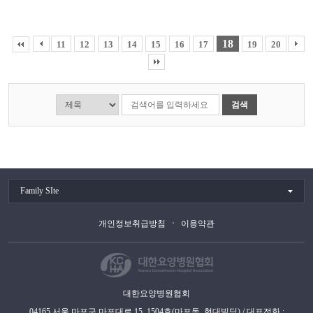
18
11
12
13
14
15
16
17
19
20
검색
Family SIte
개인정보취급방침
이용약관
대한요양병원협회
04165 서울 마포구 마포대로 15, 1504호(마포동, 현대빌딩) / 대표전화 :