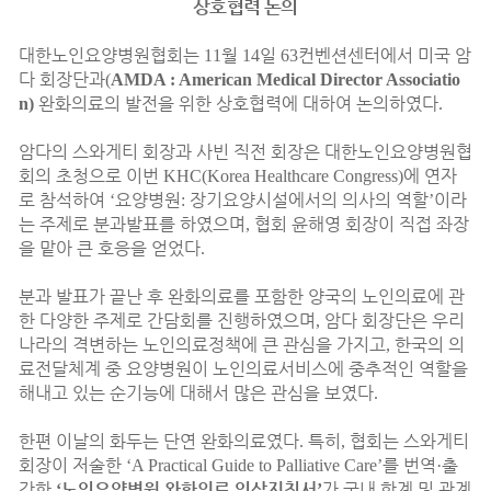
상호협력 논의
대한노인요양병원협회는
월
일
컨벤션센터에서 미국 암
11
14
63
다 회장단과
(
AMDA : American Medical Director Associatio
완화의료의 발전을 위한 상호협력에 대하여 논의하였다
n)
.
암다의 스와게티 회장과 사빈 직전 회장은 대한노인요양병원협
회의 초청으로 이번
에 연자
KHC(Korea Healthcare Congress)
로 참석하여
요양병원
장기요양시설에서의 의사의 역할
이라
‘
:
’
는 주제로 분과발표를 하였으며
협회 윤해영 회장이 직접 좌장
,
을 맡아 큰 호응을 얻었다
.
분과 발표가 끝난 후 완화의료를 포함한 양국의 노인의료에 관
한 다양한 주제로 간담회를 진행하였으며
암다 회장단은 우리
,
나라의 격변하는 노인의료정책에 큰 관심을 가지고
한국의 의
,
료전달체계 중 요양병원이 노인의료서비스에 중추적인 역할을
해내고 있는 순기능에 대해서 많은 관심을 보였다
.
한편 이날의 화두는 단연 완화의료였다
특히
협회는 스와게티
.
,
회장이 저술한
를 번역
출
‘A Practical Guide to Palliative Care’
·
간한
노인요양병원 완화의료 임상지침서
가 국내 학계 및 관계
‘
’