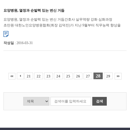
요양병원, 열정과 순발력 있는 변신 거듭
요양병원, 열정과 순발력 있는 변신 거듭간호사 실무역량 강화 심화과정
초만원 대한노인요양병원협회(회장 김덕진)가 지난 9월부터 직무능력 향상을
통해 경쟁력 강화를 목적으로 매월 실무자 교육을 개강 하여 병...
작성일
: 2016-03-31
28
21
22
23
24
25
26
27
29
검색