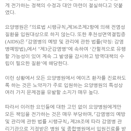
게 전가하는 정책의 수정과 대안 마련이 절실하다고 덧붙
였다
.
요양병원은
「
의료법 시행규칙
」
제
조제
항에 의해 전염성
36
2
질환을 입원대상으로 하지 않는다
또한 후천성면역결핍증
.
은
「
감염병의 예방 및 관리에 관한 법률
약칭
감염
(AIDS)
(
:
병예방법
」
에서
제
군감염병
에 속하여
간헐적으로 유행
)
"
3
"
‘
할 가능성이 있어 계속 그 발생을 감시하고 방역대책의 수
립이 필요한 질환
에 해당한다
’
.
이런 상황에서 모든 요양병원에서 에이즈 환자를 진료하도
록 하는 것은 노약자가 주로 입원하는 요양병원의 특성상
여러 가지 문제점을 유발할 소지가 매우 높다
.
따라서 이러한 요인들에 대한 고민 없이 요양병원에게만
모든 책임을 전가하는 것은 매우 부당하며
「
감염병의 예방
,
및 관리에 관한 법률 시행규칙
」
제
조에 따라 감염병 관
28
리기관으로 지정받은 병원 및 종합병원에서 입원진료를 받