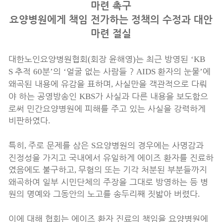
마련 촉구
요양병원에게 책임 전가하는 정책의 수정과 대안
마련 절실
대한노인요양병원협회
회장 윤해영
는 최근 방영된
(
)
‘KB
추적
분
의
얼굴 없는 사람들
?
환자의 눈물
에
S
60
’
‘
AIDS
’
왜곡된 내용에 유감을 표하며
사실만을 객관적으로 다뤄
,
야 하는 공영방송인
가 사실과 다른 내용을 보도함으
KBS
로써 민간요양병원에 피해를 주고 있는 사실을 강력하게
비판하였다
.
특히
주로 문제를 삼은
요양병원의 경우에는 사명감과
,
S
진정성을 가지고 국내에서 유일하게 에이즈 환자를 진료하
였음에도 불구하고
무혐의 또는 기각 처분된 부분들까지
,
왜곡하여 일부 시민단체의 주장을 그대로 방영하는 등 병
원의 명예와 그동안의 노고를 송두리째 짓밟아 버렸다
.
이에 대해 협회는 에이즈 환자 진료의 책임을 요양병원에