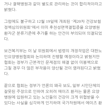
거나 결핵병원과 같이 별도로 관리하는 것이 합리적이라고
밝혔다
.
그럼에도 불구하고
월
일에 개최된
제
차 건강보험
12
19
‘
20
정책심의위원회
에서 이미 후천성면역결핍증을 요양병원
’
환자군 분류기준에 추가를 하는 안건이 부의되어 의결되었
다
.
보건복지부는 이 날 위원회에서 법령의 개정작업은 대한노
인요양병원협회와 논의하며 진행할 예정이라고 밝혔지만
협회는 정부가 근본적인 문제점의 해결 없이 미봉책으로
그칠 경우 더 많은 부작용이 양산될 것이 염려된다고 밝혔
다
.
끝으로 협회는 정부가 언론의 왜곡 보도
일부 시민단체의
,
잘못된 주장으로 인하여 오히려 에이즈 환자는 물론 요양
병원에 입원하고 있는 노인들의 건강이 크게 위협받을 수
있다는 사실을 심각하게 인지하여 국가차원에서 에이즈 환