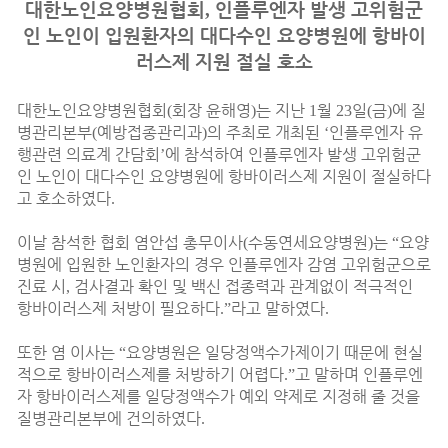
대한노인요양병원협회
,
인플루엔자 발생 고위험군
인 노인이 입원환자의 대다수인 요양병원에 항바이
러스제 지원 절실 호소
대한노인요양병원협회
회장 윤해영
는 지난
월
일
금
에 질
(
)
1
23
(
)
병관리본부
예방접종관리과
의 주최로 개최된
인플루엔자 유
(
)
‘
행관련 의료계 간담회
에 참석하여 인플루엔자 발생 고위험군
’
인 노인이 대다수인 요양병원에 항바이러스제 지원이 절실하다
고 호소하였다
.
이날 참석한 협회 염안섭 총무이사
수동연세요양병원
는
요양
(
)
“
병원에 입원한 노인환자의 경우 인플루엔자 감염 고위험군으로
진료 시
검사결과 확인 및 백신 접종력과 관계없이 적극적인
,
항바이러스제 처방이 필요하다
라고 말하였다
.”
.
또한 염 이사는
요양병원은 일당정액수가제이기 때문에 현실
“
적으로 항바이러스제를 처방하기 어렵다
고 말하며 인플루엔
.”
자 항바이러스제를 일당정액수가 예외 약제로 지정해 줄 것을
질병관리본부에 건의하였다
.