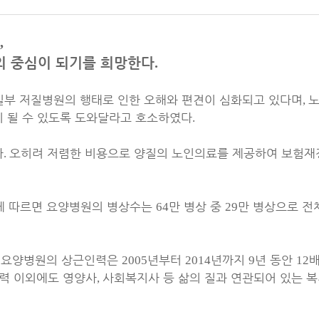
,
의 중심이 되기를 희망한다
.
일부 저질병원의 행태로 인한 오해와 편견이 심화되고 있다며
,
 될 수 있도록 도와달라고 호소하였다
.
다
오히려 저렴한 비용으로 양질의 노인의료를 제공하여 보험재
.
에 따르면 요양병원의 병상수는
만 병상 중
만 병상으로 전
64
29
 요양병원의 상근인력은
년부터
년까지
년 동안
배
2005
2014
9
12
력 이외에도 영양사
사회복지사 등 삶의 질과 연관되어 있는 
,