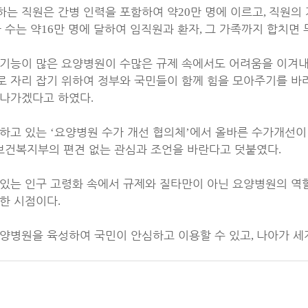
는 직원은 간병 인력을 포함하여 약
만 명에 이르고
직원의
20
,
 수는 약
만 명에 달하여 임직원과 환자
그 가족까지 합치면
16
,
기능이 많은 요양병원이 수많은 규제 속에서도 어려움을 이겨
 자리 잡기 위하여 정부와 국민들이 함께 힘을 모아주기를 바
어나가겠다고 하였다
.
행하고 있는
요양병원 수가 개선 협의체
에서 올바른 수가개선이
‘
’
보건복지부의 편견 없는 관심과 조언을 바란다고 덧붙였다
.
있는 인구 고령화 속에서 규제와 질타만이 아닌 요양병원의 역
실한 시점이다
.
양병원을 육성하여 국민이 안심하고 이용할 수 있고
나아가 세
,