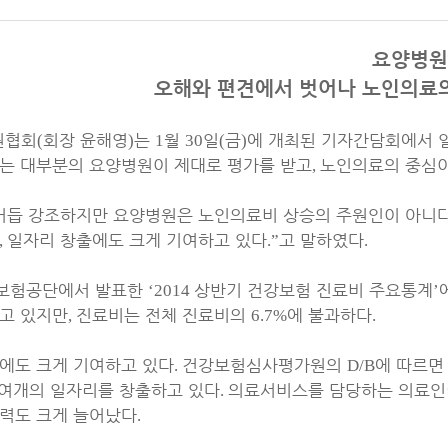
요양병원
오해와 편견에서 벗어나 노인의료
원협회
회장 윤해영
는
월
일
금
에 개최된 기자간담회에서 
(
)
1
30
(
)
는 대부분의 요양병원이 제대로 평가를 받고
노인의료의 중심이
,
거듭 강조하지만 요양병원은 노인의료비 상승의 주원인이 아니
일자리 창출에도 크게 기여하고 있다
고 말하였다
,
.”
.
보험공단에서 발표한
상반기 건강보험 진료비 주요통계
‘2014
’
고 있지만
진료비는 전체 진료비의
에 불과하다
,
6.7%
.
에도 크게 기여하고 있다
건강보험심사평가원의
에 따르면
.
D/B
 여개의 일자리를 창출하고 있다
의료서비스를 담당하는 의료인
.
인력도 크게 늘어났다
.