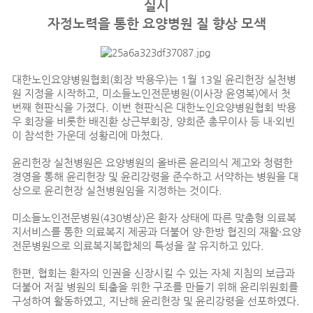
실시
자정노력을 통한 요양병원 질 향상 모색
대한노인요양병원협회(회장 박용우)는 1월 13일 윤리헌장 실천병
원 지정을 시작하고, 미소들노인전문병원(이사장 윤영복)에서 첫
번째 현판식을 가졌다. 이번 현판식은 대한노인요양병원협회 박용
우 회장을 비롯한 배진환 상근부회장, 양희준 총무이사 등 내·외빈
이 참석한 가운데 성황리에 마쳤다.
윤리헌장 실천병원은 요양병원의 올바른 윤리의식 제고와 청렴한
경영을 통해 윤리헌장 및 윤리강령을 준수하고 서약하는 병원을 대
상으로 윤리헌장 실천병원임을 지정하는 것이다.
미소들노인전문병원(430병상)은 환자 상태에 따른 맞춤형 의료복
지서비스를 통한 의료복지 제공과 더불어 양·한방 협진의 재활·요양
전문병원으로 의료복지복합체의 특성을 잘 유지하고 있다.
한편, 협회는 환자의 인권을 신장시킬 수 있는 자체 지침의 보급과
더불어 저질 병원의 퇴출을 위한 구조를 만들기 위해 윤리위원회를
구성하여 활동하였고, 지난해 윤리헌장 및 윤리강령을 선포하였다.