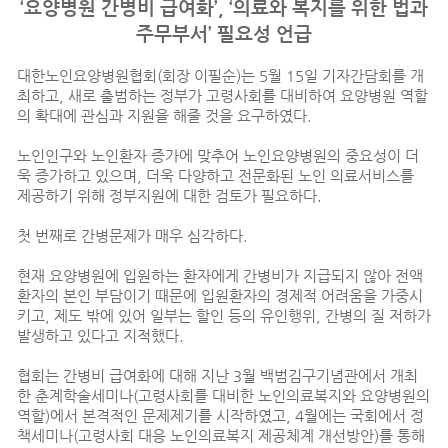
‘요양병원 간병비 급여화’, ‘의료와 복지를 위한 법과
주무부서’ 필요성 언급
대한노인요양병원협회(회장 이필순)는 5월 15일 기자간담회를 개
최하고, 새로 출범하는 정부가 고령사회를 대비하여 요양병원 역할
의 확대에 관심과 지원을 해줄 것을 요구하였다.
노인인구와 노인환자 증가에 맞추어 노인요양병원의 중요성이 더
욱 증가하고 있으며, 더욱 다양하고 전문화된 노인 의료서비스를
제공하기 위해 정부지원에 대한 검토가 필요하다.
첫 번째로 간병문제가 매우 심각하다.
현재 요양병원에 입원하는 환자에게 간병비가 지급되지 않아 전액
환자의 본인 부담이기 때문에 입원환자의 경제적 어려움을 가중시
키고, 제도 밖에 있어 일부는 할인 등의 유인행위, 간병의 질 저하가
발생하고 있다고 지적했다.
협회는 간병비 급여화에 대해 지난 3월 백범김구기념관에서 개최
한 춘계학술세미나(고령사회를 대비한 노인의료복지와 요양병원의
역할)에서 본격적인 문제제기를 시작하였고, 4월에는 국회에서 정
책세미나(고령사회 대응 노인의료복지 제공체계 개선방안)를 통해