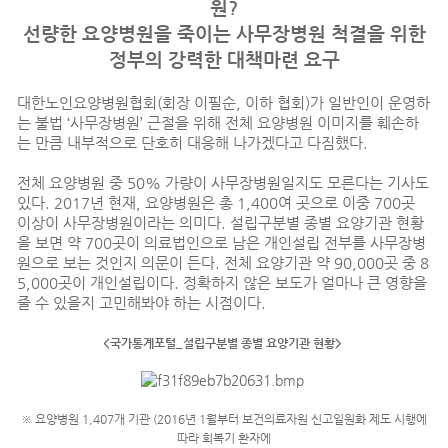
원?
선량한 요양병원을 죽이는 사무장병원 척결을 위한
정부의 강력한 대책마련 요구
대한노인요양병원협회(회장 이필순, 이하 협회)가 일반인이 운영하
는 불법 ‘사무장병원’ 근절을 위해 전체 요양병원 이미지를 훼손하
는 만큼 내부적으로 단호히 대응해 나가겠다고 다짐했다.
전체 요양병원 중 50% 가량이 사무장병원일지도 모른다는 기사도
있다. 2017년 현재, 요양병원은 총 1,400여 곳으로 이중 700곳
이상이 사무장병원이라는 의미다. 설립구분별 종별 요양기관 현황
을 보면 약 700곳이 의료법인으로 남은 개인설립 전부를 사무장병
원으로 보는 것인지 의문이 든다. 전체 요양기관 약 90,000곳 중 8
5,000곳이 개인설립이다. 정확하지 않은 보도가 얼마나 큰 영향을
줄 수 있을지 고민해봐야 하는 시점이다.
<국가통계포털_설립구분별 종별 요양기관 현황>
※ 요양병원 1,407개 기관 (2016년 1월부터 보건의료자원 신고일원화 제도 시행에
따라 회복기
환자에