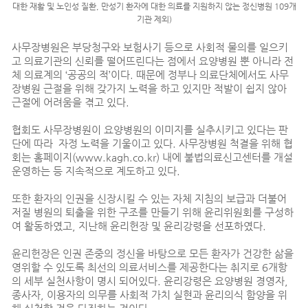
대한 재활 및 노인성 질환, 만성기 환자에 대한 의료를 지원하지 않는 정신병원 109개
기관 제외)
사무장병원은 부당청구와 보험사기 등으로 사회적 물의를 일으키
고 의료기관의 신뢰를 떨어뜨린다는 점에서 요양병원 뿐 아니라 전
체 의료계의 ‘공공의 적’이다. 때문에 정부나 의료단체에서도 사무
장병원 근절을 위해 갖가지 노력을 하고 있지만 적발이 쉽지 않아
근절에 어려움을 겪고 있다.
협회도 사무장병원이 요양병원의 이미지를 실추시키고 있다는 판
단에 따라 자정 노력을 기울이고 있다. 사무장병원 척결을 위해 협
회는 홈페이지(
www.kagh.co.kr
) 내에 불법의료신고센터를 개설
운영하는 등 지속적으로 계도하고 있다.
또한 환자의 인권을 신장시킬 수 있는 자체 지침의 보급과 더불어
저질 병원의 퇴출을 위한 구조를 만들기 위해 윤리위원회를 구성하
여 활동하였고, 지난해 윤리헌장 및 윤리강령을 선포하였다.
윤리헌장은 인권 존중의 정신을 바탕으로 모든 환자가 건강한 삶을
영위할 수 있도록 최선의 의료서비스를 제공한다는 취지로 6개항
의 세부 실천사항이 명시 되어있다. 윤리강령은 요양병원 경영자,
종사자, 이용자의 의무를 사회적 가치 실현과 윤리의식 함양을 위