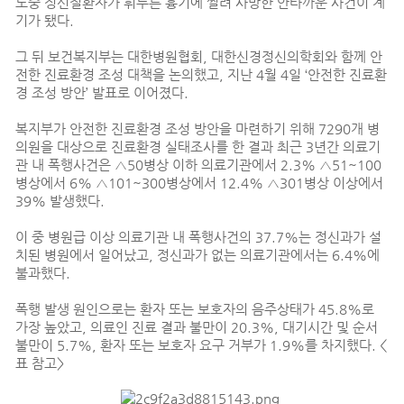
도중 정신질환자가 휘두른 흉기에 찔려 사망한 안타까운 사건이 계
기가 됐다.
그 뒤 보건복지부는 대한병원협회, 대한신경정신의학회와 함께 안
전한 진료환경 조성 대책을 논의했고, 지난 4월 4일 ‘안전한 진료환
경 조성 방안’ 발표로 이어졌다.
복지부가 안전한 진료환경 조성 방안을 마련하기 위해 7290개 병
의원을 대상으로 진료환경 실태조사를 한 결과 최근 3년간 의료기
관 내 폭행사건은 △50병상 이하 의료기관에서 2.3% △51~100
병상에서 6% △101~300병상에서 12.4% △301병상 이상에서
39% 발생했다.
이 중 병원급 이상 의료기관 내 폭행사건의 37.7%는 정신과가 설
치된 병원에서 일어났고, 정신과가 없는 의료기관에서는 6.4%에
불과했다.
폭행 발생 원인으로는 환자 또는 보호자의 음주상태가 45.8%로
가장 높았고, 의료인 진료 결과 불만이 20.3%, 대기시간 및 순서
불만이 5.7%, 환자 또는 보호자 요구 거부가 1.9%를 차지했다. <
표 참고>