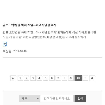
김포 요양병원 화재 20일…마녀사냥 멈추자
김포 요양병원 화재 20일…마녀사냥 멈추자“환자들에게 최선 다해도 불나면
모든 게 물거품” 대한요양병원협회(회장 손덕현)는 아무리 철저하게
대비하더라도 화재가 발생하고, 요양병원의 특성상 인명 피해로 이어질 수...
작성일
: 2019-10-16
10
1
2
3
4
5
6
7
8
9
검색