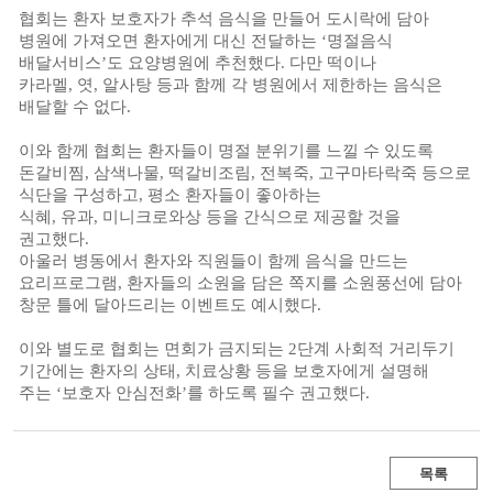
협회는 환자 보호자가 추석 음식을 만들어 도시락에 담아
병원에 가져오면 환자에게 대신 전달하는
‘
명절음식
배달서비스
’
도 요양병원에 추천했다
.
다만 떡이나
카라멜
,
엿
,
알사탕 등과 함께 각 병원에서 제한하는 음식은
배달할 수 없다
.
이와 함께 협회는 환자들이 명절 분위기를 느낄 수 있도록
돈갈비찜
,
삼색나물
,
떡갈비조림
,
전복죽
,
고구마타락죽 등으로
식단을 구성하고
,
평소 환자들이 좋아하는
식혜
,
유과
,
미니크로와상 등을 간식으로 제공할 것을
권고했다
.
아울러 병동에서 환자와 직원들이 함께 음식을 만드는
요리프로그램
,
환자들의 소원을 담은 쪽지를 소원풍선에 담아
창문 틀에 달아드리는 이벤트도 예시했다
.
이와 별도로 협회는 면회가 금지되는
2
단계 사회적 거리두기
기간에는 환자의 상태
,
치료상황 등을 보호자에게 설명해
주는
‘
보호자 안심전화
’
를 하도록 필수 권고했다
.
목록