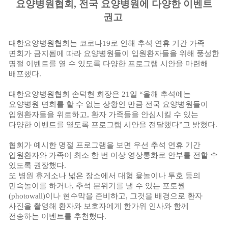
요양병원협회
,
전국 요양병원에 다양한 이벤트
권고
대한요양병원협회는 코로나
19
로 인해 추석 연휴 기간 가족
면회가 금지됨에 따라 요양병원들이 입원환자들을 위해 풍성한
명절 이벤트를 열 수 있도록 다양한 프로그램 시안을 마련해
배포했다
.
대한요양병원협회 손덕현 회장은
21
일
“
올해 추석에는
요양병원 면회를 할 수 없는 상황인 만큼 전국 요양병원들이
입원환자들을 위로하고
,
환자 가족들을 안심시킬 수 있는
다양한 이벤트를 열도록 프로그램 시안을 전달했다
”
고 밝혔다
.
협회가 예시한 명절 프로그램을 보면 우선 추석 연휴 기간
입원환자와 가족이 최소 한 번 이상 영상통화로 안부를 전할 수
있도록 권장했다
.
또 병원 휴게소나 넓은 장소에서 대형 윷놀이나 투호 등의
민속놀이를 하거나
,
추석 분위기를 낼 수 있는 포토월
(photowall)
이나 현수막을 준비하고
,
그것을 배경으로 환자
사진을 촬영해 환자와 보호자에게 한가위 인사와 함께
전송하는 이벤트를 추천했다
.