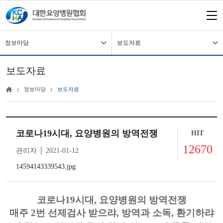
정보마당
보도자료
보도자료
정보마당
보도자료
코로나19시대, 요양병원의 방역전쟁
HIT
12670
관리자 │ 2021-01-12
14594143339543.jpg
코로나
19
시대
,
요양병원의 방역전쟁
매주
2
번 선제검사 받으랴
,
방역과 소독
,
환기하랴