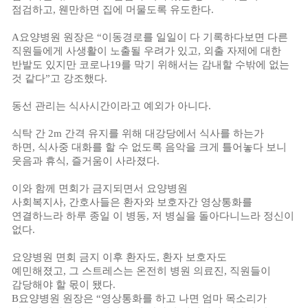
점검하고
,
웬만하면 집에 머물도록 유도한다
.
A
요양병원 원장은
“
이동경로를 일일이 다 기록하다보면 다른
직원들에게 사생활이 노출될 우려가 있고
,
외출 자제에 대한
반발도 있지만 코로나
19
를 막기 위해서는 감내할 수밖에 없는
것 같다
”
고 강조했다
.
동선 관리는 식사시간이라고 예외가 아니다
.
식탁 간
2m
간격 유지를 위해 대강당에서 식사를 하는가
하면
,
식사중 대화를 할 수 없도록 음악을 크게 틀어놓다 보니
웃음과 휴식
,
즐거움이 사라졌다
.
이와 함께 면회가 금지되면서 요양병원
사회복지사
,
간호사들은 환자와 보호자간 영상통화를
연결하느라 하루 종일 이 병동
,
저 병실을 돌아다니느라 정신이
없다
.
요양병원 면회 금지 이후 환자도
,
환자 보호자도
예민해졌고
,
그 스트레스는 온전히 병원 의료진
,
직원들이
감당해야 할 몫이 됐다
.
B
요양병원 원장은
“
영상통화를 하고 나면 엄마 목소리가