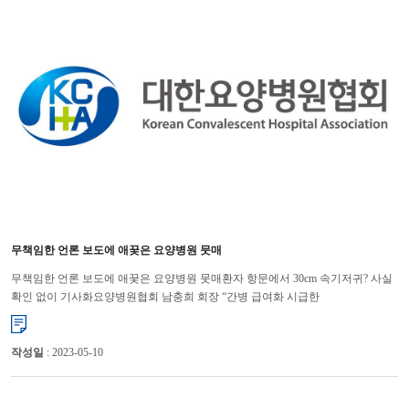
무책임한 언론 보도에 애꿎은 요양병원 뭇매
무책임한 언론 보도에 애꿎은 요양병원 뭇매환자 항문에서 30cm 속기저귀? 사실
확인 없이 기사화요양병원협회 남충희 회장 “간병 급여화 시급한
과제”‘요양병원에 입원한 아버지의 항문에서 30㎝ 속기저귀가 나왔다?’ 언론...
작성일
: 2023-05-10