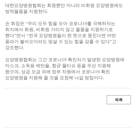
대한요양병원협회는 회원뿐만 아니라 비회원 요양병원에도
방역물품을 지원한다
.
손 회장은
“
우리 모두 힘을 모아 코로나
19
를 극복하자는
취지에서 회원
,
비회원 가리지 않고 물품을 지원하기로
했다
”
면서
“
전국 요양병원들이 한 뜻으로 뭉친다면 어떤
풍파가 불어오더라도 맞설 수 있는 힘을 갖출 수 있다
”
고
강조했다
.
요양병원협회는 그간 코로나
19
확진자가 발생한 요양병원에
마스크
,
소독용 에탄올
,
항균 물티슈 등을 우선 지원해
왔으며
,
성금 모금 외에 정부 차원에서 코로나
19
확진
요양병원을 지원해 줄 것을 요청해 나갈 방침이다
.
목록