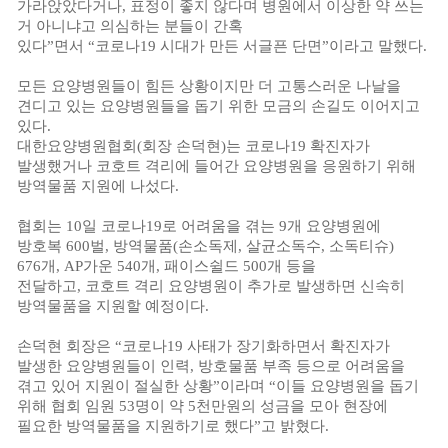
가라앉았다거나
,
표정이 좋지 않다며 병원에서 이상한 약 쓰는
거 아니냐고 의심하는 분들이 간혹
있다
”
면서
“
코로나
19
시대가 만든 서글픈 단면
”
이라고 말했다
.
모든 요양병원들이 힘든 상황이지만 더 고통스러운 나날을
견디고 있는 요양병원들을 돕기 위한 모금의 손길도 이어지고
있다
.
대한요양병원협회
(
회장 손덕현
)
는 코로나
19
확진자가
발생했거나 코호트 격리에 들어간 요양병원을 응원하기 위해
방역물품 지원에 나섰다
.
협회는
10
일 코로나
19
로 어려움을 겪는
9
개 요양병원에
방호복
600
벌
,
방역물품
(
손소독제
,
살균소독수
,
소독티슈
)
676
개
, AP
가운
540
개
,
패이스쉴드
500
개 등을
전달하고
,
코호트 격리 요양병원이 추가로 발생하면 신속히
방역물품을 지원할 예정이다
.
손덕현 회장은
“
코로나
19
사태가 장기화하면서 확진자가
발생한 요양병원들이 인력
,
방호물품 부족 등으로 어려움을
겪고 있어 지원이 절실한 상황
”
이라며
“
이들 요양병원을 돕기
위해 협회 임원
53
명이 약
5
천만원의 성금을 모아 현장에
필요한 방역물품을 지원하기로 했다
”
고 밝혔다
.