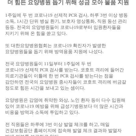
더 힘든 요양병원 돕기 위해 성금 모아 물품 지원
1
주일에 두 번 코로나
19
선제적
PCR
검사
,
하루
3
번 이상 병동
소독
, 1
시간 단위 병실 환기
,
보호자 영상통화
,
직원 동선 관리
등등
.
전국의 요양병원들이 코로나
19
로부터 입원환자들을
지키기 위해 온 힘을 쏟고 있다
.
또 대한요양병원협회는 코로나
19
확진자가 발생한
요양병원들을 돕기 위해 방역용품 지원에 나섰다
.
전국 요양병원들이
11
일부터
1
주일에 두 번
코로나
19
선제적
PCR
검사를 받는다
.
코호트 격리에 들어간
의료기관들이 이틀에 한 번
PCR
검사를 받는다는 점을
감안하면 전국의 요양병원 종사자들이 코호트 격리에 버금갈
정도로 힘든 시간을 보내고 있는 셈이다
.
요양병원은 감염에 취약한 와상
,
노인 환자 등이 다수 입원해
있어 코로나
19
예방을 위해 급성기병원보다 더 많은 시간과
비용을 방역과 소독에 투입하고 있다
.
전 직원들은 하루에
3
번 이상 발열 체크를 하고
,
매일
건강보험공단 홈페이지에 접속해 발열 체크 결과와 발열자