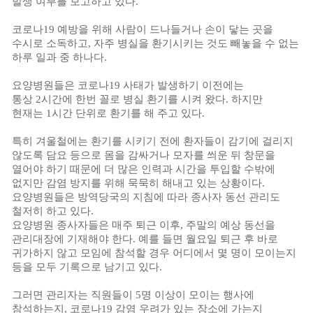
발생 여부를 보고하고 있다
.
코로나
19
예방을 위해 사람이 드나들거나 손이 닿는 곳을
수시로 소독하고
,
자주 병실을 환기시키는 것도 빼놓을 수 없는
하루 일과 중 하나다
.
요양병원들은 코로나
19
사태가 발생하기 이전에는
통상
2
시간에 한번 꼴로 병실 환기를 시켜 왔다
.
하지만
현재는
1
시간 단위로 환기를 해 주고 있다
.
특히 겨울철에는 환기를 시키기 전에 환자들이 감기에 걸리지
않도록 담요 등으로 몸을 감싸거나 모자를 씌운 뒤 창문을
열어야 하기 때문에 더 많은 인력과 시간을 투입할 수밖에
없지만 감염 방지를 위해 묵묵히 해내고 있는 상황이다
.
요양병원들은 방역당국의 지침에 따라 종사자 동선 관리도
철저히 하고 있다
.
요양병원 종사자들은 매주 퇴근 이후
,
주말의 예상 동선을
관리대장에 기재해야 한다
.
예를 들면 월요일 퇴근 후 바로
귀가하지 않고 모임에 참석할 경우 어디에서 몇 명이 모이는지
등을 모두 기록으로 남기고 있다
.
그러면 관리자는 직원들이
5
명 이상이 모이는 행사에
참석하는지
,
코로나
19
감염 우려가 있는 장소에 가는지