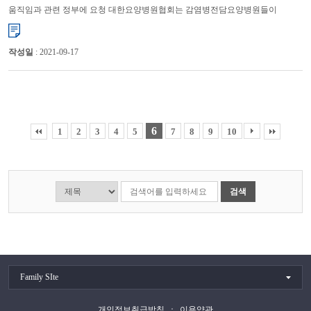
움직임과 관련 정부에 요청 대한요양병원협회는 감염병전담요양병원들이
코로나19 대응에 충실할 수 있도록 적극적으로 지원해 줄 것을 정부에 요...
작성일
: 2021-09-17
6
1
2
3
4
5
7
8
9
10
검색
Family SIte
개인정보취급방침
이용약관