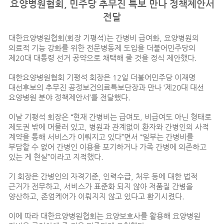
요양병원협회, 민주당 추무진 특보 만나 정책제안서
전달
대한요양병원협회(회장 기평석)는 간병비 급여화, 요양병원의
의료적 기능 강화를 위한 전문병동제 도입을 더불어민주당의
제20대 대통령 선거 공약으로 채택해 줄 것을 정식 제안했다.
대한요양병원협회 기평석 회장은 12일 더불어민주당 이재명
대선후보의 추무진 공정보건의료특보단장과 만나 ‘제20대 대선
요양병원 분야 정책제안서’를 전달했다.
이날 기평석 회장은 “현재 간병비는 급여도, 비급여도 아닌 형태로
제도권 밖에 머물러 있고, 병원과 관계없이 환자와 간병인의 사적
계약을 통해 서비스가 이뤄지고 있다”면서 “일부는 간병비를
부담할 수 없어 간병인 이용을 포기하거나 가족 간병에 의존하고
있는 게 현실”이라고 지적했다.
기 회장은 간병인의 자격기준, 인력수급, 처우 등에 대한 법적
근거가 전무하고, 서비스가 표준화 되지 않아 저품질 간병을
양산하고, 존엄케어가 이뤄지지 않고 있다고 환기시켰다.
이에 따라 대한요양병원협회는 요양보호사를 활용해 요양병원