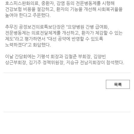
호스피스완화의료, 중환자, 감염 등의 전문병동제를 시행해
건강보험 비용을 절감하고, 환자의 기능을 개선해 사회복귀율을
높여야 한다고 주문했다.
추무진 공정보건의료특보단장은 “요양병원 간병 급여화,
전문병동제는 의료전달체계를 개선하고, 환자가 체감할 수 있는
제도”라고 평가하면서 “대선 공약에 반영할 수 있도록
노력하겠다”고 화답했다.
이날 간담회에는 기평석 회장과 김철준 부회장, 김양빈
상근부회장, 김기주 정책위원장, 지승규 전남지회장이 참석했다.
목록