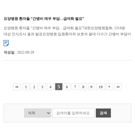
요양병원 환자들 “간병비 매우 부담…급여화 필요”
요양병원 환자들 “간병비 매우 부담…급여화 필요”대한요양병원협회, 1314명
대상 인식조사 결과 발표요양병원 입원환자와 보호자 절대 다수가 간병비 부담이
매우 커 보험 급여화에 찬성하는 것으로 조사됐다. 대한...
작성일
: 2022-09-29
5
1
2
3
4
6
7
8
9
10
검색