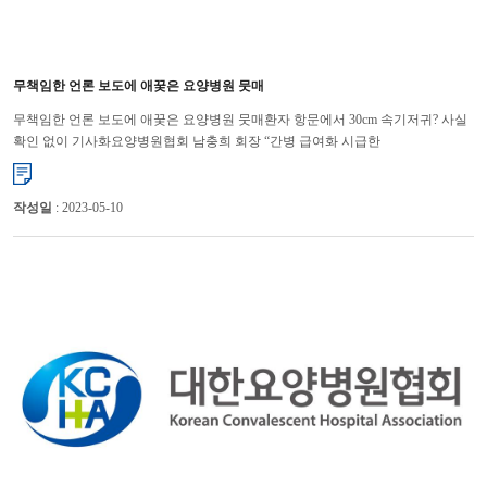
무책임한 언론 보도에 애꿎은 요양병원 뭇매
무책임한 언론 보도에 애꿎은 요양병원 뭇매환자 항문에서 30cm 속기저귀? 사실
확인 없이 기사화요양병원협회 남충희 회장 “간병 급여화 시급한
과제”‘요양병원에 입원한 아버지의 항문에서 30㎝ 속기저귀가 나왔다?’ 언론...
작성일
: 2023-05-10