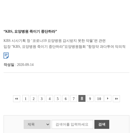
“KBS, 요양병원 죽이기 중단하라”
KBS 시사기획 창 ‘코로나19 요양병원 감시받지 못한 약물’편 관련
입장 “KBS, 요양병원 죽이기 중단하라”요양병원협회 “항정약 과다투여 악의적
보도” 대한요양병원협회는 공영방송인 KBS가 ...
작성일
: 2020-09-14
8
1
2
3
4
5
6
7
9
10
검색