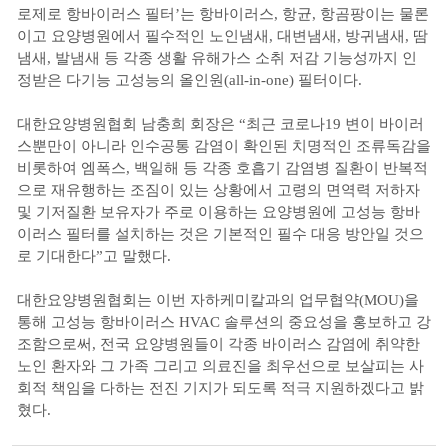
로제로 항바이러스 필터’는 항바이러스, 항균, 항곰팡이는 물론
이고 요양병원에서 필수적인 노인냄새, 대변냄새, 방귀냄새, 땀
냄새, 발냄새 등 각종 생활 유해가스 소취 저감 기능성까지 인
정받은 다기능 고성능의 올인원(all-in-one) 필터이다.
대한요양병원협회 남충희 회장은 “최근 코로나19 변이 바이러
스뿐만이 아니라 인수공통 감염이 확인된 치명적인 조류독감을
비롯하여 엠폭스, 백일해 등 각종 호흡기 감염병 질환이 반복적
으로 재유행하는 조짐이 있는 상황에서 고령의 면역력 저하자
및 기저질환 보유자가 주로 이용하는 요양병원에 고성능 항바
이러스 필터를 설치하는 것은 기본적인 필수 대응 방안일 것으
로 기대한다”고 말했다.
대한요양병원협회는 이번 자하케미칼과의 업무협약(MOU)을
통해 고성능 항바이러스 HVAC 솔루션의 중요성을 홍보하고 강
조함으로써, 전국 요양병원들이 각종 바이러스 감염에 취약한
노인 환자와 그 가족 그리고 의료진을 최우선으로 보살피는 사
회적 책임을 다하는 전진 기지가 되도록 적극 지원하겠다고 밝
혔다.