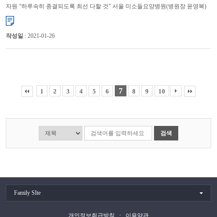
자원 “하루속히 종결되도록 최선 다할 것” 서울 미소들요양병원(병원장 윤영복)
이 코로나19 환자들을 위한 감염병전담병원으로 자원...
작성일
: 2021-01-26
7
1
2
3
4
5
6
8
9
10
검색
Family SIte
개인정보취급방침
이용약관