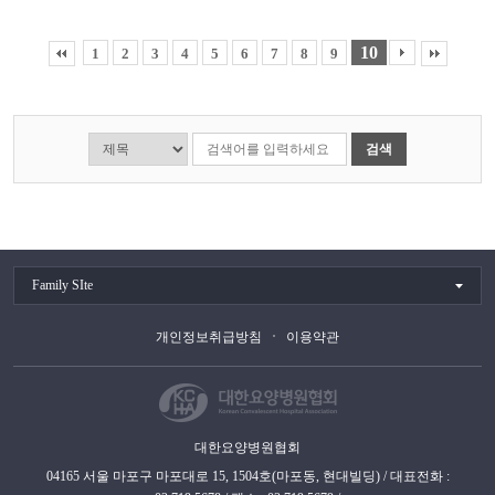
10
1
2
3
4
5
6
7
8
9
검색
Family SIte
개인정보취급방침
이용약관
대한요양병원협회
04165 서울 마포구 마포대로 15, 1504호(마포동, 현대빌딩) / 대표전화 :