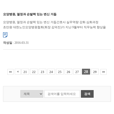
요양병원, 열정과 순발력 있는 변신 거듭
요양병원, 열정과 순발력 있는 변신 거듭간호사 실무역량 강화 심화과정
초만원 대한노인요양병원협회(회장 김덕진)가 지난 9월부터 직무능력 향상을
통해 경쟁력 강화를 목적으로 매월 실무자 교육을 개강 하여 병...
작성일
: 2016-03-31
28
21
22
23
24
25
26
27
29
검색