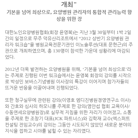
개최
"
기본을 넘어 최상으로
요양병원 관리자의 통합적 관리능력 향
,
상을 위한 장
대한노인요양병원협회
(
회장 윤영복
)
는 지난
3
월
30
일부터
1
박
2
일
간의 일정으로 무주 덕유산리조트에서
“2012
상반기 요양병원 관
리자 워크숍
”
을 병원교육전문기관인 이노솔루션
(
대표 문현근
)
의 주
관으로 개최하였으며
,
총
130
명이 참석한 가운데 성황리에 마감되
었다
.
2012
년 더욱 발전하는 요양병원을 위해
, ‘
기본을 넘어 최상으로
’
라
는 주제로 진행된 이번 워크숍에서는 윤영복 회장의 강의를 시작으
로 박성민 보바스기념병원 이사장의 특강이 이어지며 참가자들의
뜨거운 반응을 이끌어내며 진행되었다
.
또한 청구실무에 관련된 강의
(
이영호 엠디진병원경영연구소 이사
)
와 간호와 심사의 하모니를 주제로 한 강의
(
염안섭 협회 교육이사
/
수동연세요양병원장
)
로 실무적 지침을 위한 자리가 이어졌고
,
소통
을 주제로 한 조창기 대표
(JCK
파트너스
)
와 김학재 교수
(
엑스퍼트
컨설팅 전임교수
)
의 강의는 그동안 시도되지 않았던 새로운 분야의
지식을 접하고 시야를 넓힐 수 있는 자리였다
.