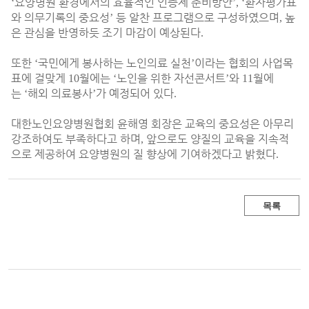
요양병원 환경에서의 효율적인 인증제 준비방안
환자평가표
‘
’, ‘
와 의무기록의 중요성
등 알찬 프로그램으로 구성하였으며
높
’
,
은 관심을 반영하듯 조기 마감이 예상된다
.
또한
국민에게 봉사하는 노인의료 실천
이라는 협회의 사업목
‘
’
표에 걸맞게
월에는
노인을 위한 자선콘서트
와
월에
10
‘
’
11
는
해외 의료봉사
가 예정되어 있다
‘
’
.
대한노인요양병원협회 윤해영 회장은 교육의 중요성은 아무리
강조하여도 부족하다고 하며
앞으로도 양질의 교육을 지속적
,
으로 제공하여 요양병원의 질 향상에 기여하겠다고 밝혔다
.
목록