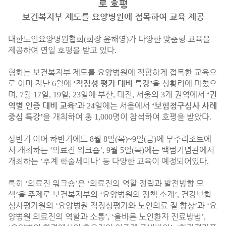
로 호평
보건복지부 제도를 요양병원에 접목하여 교육 제공
대한노인요양병원협회
회장 윤해영
가 다양한 맞춤형 교육을
(
)
제공하여 연일 호평을 받고 있다
.
협회는 보건복지부 제도를 요양병원에 적합하게 접목한 교육으
로 이미 지난
월에
적정성 평가 대비 특강
을 성황리에 마쳤으
6
‘
’
며
월
일
일
일에 부산
대전
서울의
개 권역에서
권
, 7
17
, 19
, 23
,
,
3
‘
역별 인증 대비 교육
과
일에는 서울에서
보험청구심사 사례
’
24
‘
중심 특강
을 개최하여 총
명이 참석하여 호평을 받았다
’
1,000
.
상반기 이어 하반기에도
월
일
목
일
금
에 무주리조트에
8
8
(
)~9
(
)
서 개최하는
의료진 워크숍
월
일
목
에는 백범기념관에서
‘
’, 9
5
(
)
개최하는
추계 학술세미나
등 다양한 교육이 예정되어있다
‘
’
.
특히
의료진 워크숍
은
의료진의 역할 정립과 발전방향 모
‘
’
‘
색
을 주제로 보건복지부의
요양병원의 정책 소개
건강보험
’
‘
’,
심사평가원의
요양병원 적정성평가와 노인의료 질 향상
과
요
‘
’
‘
양병원 의료진의 역할과 소통
올바른 노인환자 진료방법
’, ‘
’,