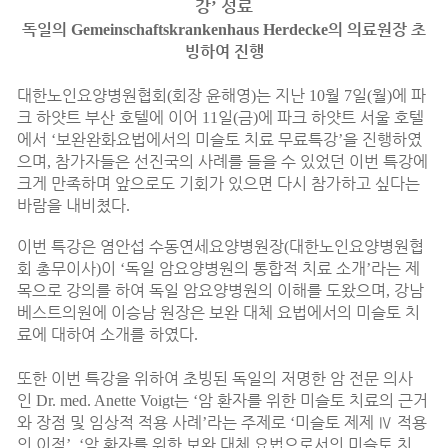
강
성료
’
독일의
의 의료원장 초
Gemeinschaftskrankenhaus Herdecke
빙하여 진행
대한노인요양병원협회
회장 윤해영
는 지난
월
일
월
에 파
(
)
10
7
(
)
크 하얏트 부산 호텔에 이어
일
금
에 파크 하얏트 서울 호텔
11
(
)
에서
보완완화요법에서의 미슬토 치료 무료특강
을 진행하였
‘
’
으며
참가자들은 선진국의 사례를 들을 수 있었던 이번 특강에
,
크게 만족하며 앞으로도 기회가 있으면 다시 참가하고 싶다는
바람을 내비쳤다
.
이번 특강은 염안섭 수동연세요양병원장
대한노인요양병원협
(
회 총무이사
이
독일 암요양병원의 통합적 치료 소개
라는 제
)
‘
’
목으로 강의를 하여 독일 암요양병원의 이해를 도왔으며
강남
,
베스트의원에 이승남 원장은 보완 대체 요법에서의 미슬토 치
료에 대하여 소개를 하였다
.
또한 이번 특강을 위하여 초빙된 독일의 저명한 암 전문 의사
인
는
암 환자를 위한 미슬토 치료의 근거
Dr. med. Anette Voigt
‘
와 장점 및 임상적 적용 사례
라는 주제로
미슬토 제제
Ⅳ
적용
’
‘
의 이점
암 환자를 위한 보완 대체 요법으로서의 미슬토 치
’, ‘