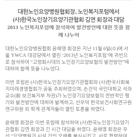
대한노인요양병원협회장
,
노인복지포럼에서
(
사
)
한국노인장기요양기관협회 김연 회장과 대담
노인복지포럼에 참석하여 발전방안에 대한 뜻을 함
2013
께 나누어
대한노인요양병원협회 윤해영 회장은 지난
월
일
수
에 서
11
6
(
)
울
대강당에서 열린
년 노인복지포럼
에 귀빈으
YWCA
‘2013
’
로 참석하여
고령화시대의 노인장기요양보험의 발전방안
에
“
”
대하여 함께 뜻을 나누었다
.
이번 포럼은
사
한국노인장기요양기관협회와
사
한국사회복
(
)
(
)
지미래경영협회가 공동 주최하였으며
손건익 국민대학교 석좌
,
교수
前
보건복지부 차관
가 노인장기요양보험의 전반적인 평
(
)
가와 발전방안에 대하여 발제하고
선우덕 한국보건사회연구원
,
연구위원 외 학계 관계자들이 열띤 토론을 하였다
.
윤해영 회장은 이번 포럼에 참석하여
사
한국노인장기요양기
(
)
관협회 김연 회장과 긴 시간 대담을 하였다
윤해영 회장은 우
.
선
요양병원과 시설 간의 오해를 불식시키고
서로 협력하여
“
,