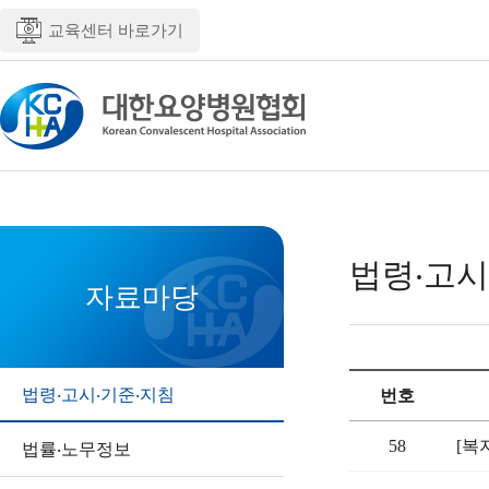
교육센터 바로가기
법령‧고시
자료마당
법령‧고시‧기준‧지침
번호
58
[복
법률‧노무정보