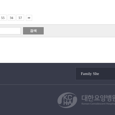
55
56
57
Family SIte