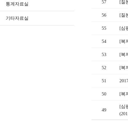
57
[질
통계자료실
56
[질
기타자료실
55
[심
54
[복
53
[복
52
[복
51
20
50
[복
[심
49
(20