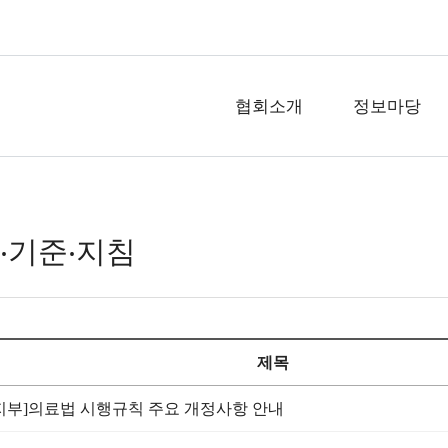
협회소개
정보마당
‧기준‧지침
제목
지부]의료법 시행규칙 주요 개정사항 안내